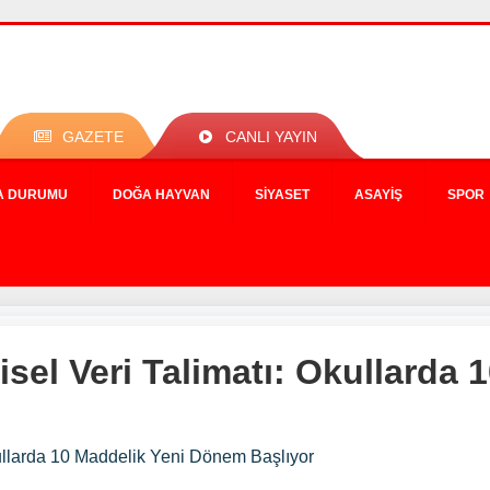
GAZETE
CANLI YAYIN
A DURUMU
DOĞA HAYVAN
SIYASET
ASAYIŞ
SPOR
isel Veri Talimatı: Okullarda 
kullarda 10 Maddelik Yeni Dönem Başlıyor