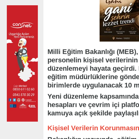
Milli Eğitim Bakanlığı (MEB),
personelin kişisel verilerin
düzenlemeyi hayata geçirdi. B
eğitim müdürlüklerine gönder
birimlerde uygulanacak 10 ma
Yeni düzenleme kapsamında o
hesapları ve çevrim içi platfo
kamuya açık şekilde paylaşı
Kişisel Verilerin Korunması