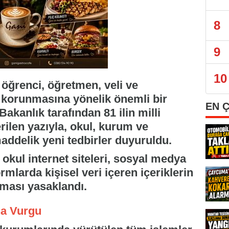
8
9
10
 öğrenci, öğretmen, veli ve
in korunmasına yönelik önemli bir
EN 
akanlık tarafından 81 ilin milli
ilen yazıyla, okul, kurum ve
ddelik yeni tedbirler duyuruldu.
kul internet siteleri, sosyal medya
rmlarda kişisel veri içeren içeriklerin
lması yasaklandı.
na Vurgu