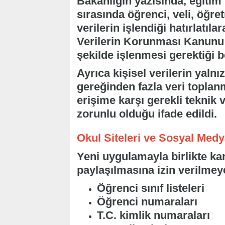
Bakanlığın yazısında, eğitim
sırasında öğrenci, veli, öğretm
verilerin işlendiği hatırlatıla
Verilerin Korunması Kanunu 
şekilde işlenmesi gerektiği bel
Ayrıca kişisel verilerin yaln
gereğinden fazla veri toplan
erişime karşı gerekli teknik v
zorunlu olduğu ifade edildi.
Okul Siteleri ve Sosyal Medy
Yeni uygulamayla birlikte ka
paylaşılmasına izin verilmey
Öğrenci sınıf listeleri
Öğrenci numaraları
T.C. kimlik numaraları