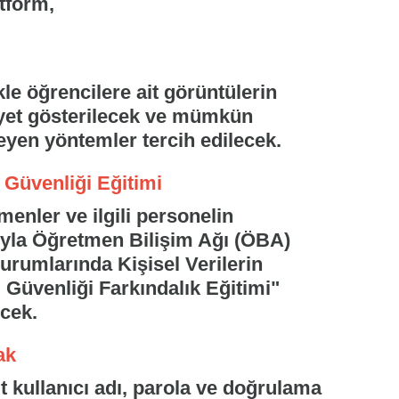
atform,
le öğrencilere ait görüntülerin
yet gösterilecek ve mümkün
eyen yöntemler tercih edilecek.
Güvenliği Eğitimi
menler ve ilgili personelin
ıyla Öğretmen Bilişim Ağı (ÖBA)
rumlarında Kişisel Verilerin
 Güvenliği Farkındalık Eğitimi"
ecek.
ak
it kullanıcı adı, parola ve doğrulama