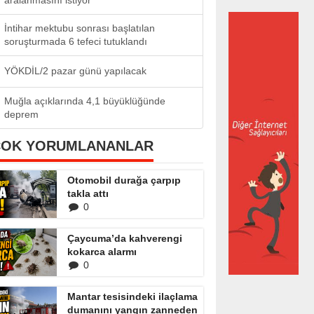
aralanmasını istiyor
İntihar mektubu sonrası başlatılan
soruşturmada 6 tefeci tutuklandı
YÖKDİL/2 pazar günü yapılacak
Muğla açıklarında 4,1 büyüklüğünde
deprem
ÇOK YORUMLANANLAR
Otomobil durağa çarpıp
takla attı
0
Çaycuma’da kahverengi
kokarca alarmı
0
Mantar tesisindeki ilaçlama
dumanını yangın zanneden