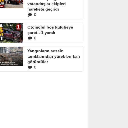
vatandaşlar ekipleri
harekete geçirdi
0
Otomobil boş kulübeye
çarptı: 1 yaralı
0
Yangınların sessiz
tanıklarından yürek burkan
görüntüler
0