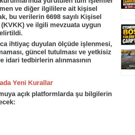
 kurumlarında yürütülen tüm işlemler
en ve diğer ilgililere ait kişisel
rak, bu verilerin 6698 sayılı Kişisel
(KVKK) ve ilgili mevzuata uygun
irtildi.
ızca ihtiyaç duyulan ölçüde işlenmesi,
maması, güncel tutulması ve yetkisiz
e idari tedbirlerin alınmasının
ada Yeni Kurallar
muya açık platformlarda şu bilgilerin
ecek: