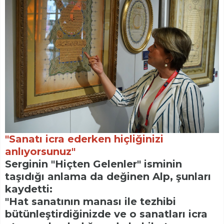
"Sanatı icra ederken hiçliğinizi
anlıyorsunuz"
Serginin "Hiçten Gelenler" isminin
taşıdığı anlama da değinen Alp, şunları
kaydetti:
"Hat sanatının manası ile tezhibi
bütünleştirdiğinizde ve o sanatları icra