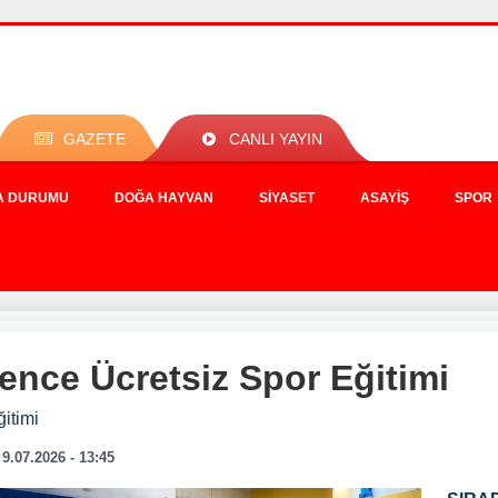
GAZETE
CANLI YAYIN
A DURUMU
DOĞA HAYVAN
SIYASET
ASAYIŞ
SPOR
ence Ücretsiz Spor Eğitimi
itimi
9.07.2026 - 13:45