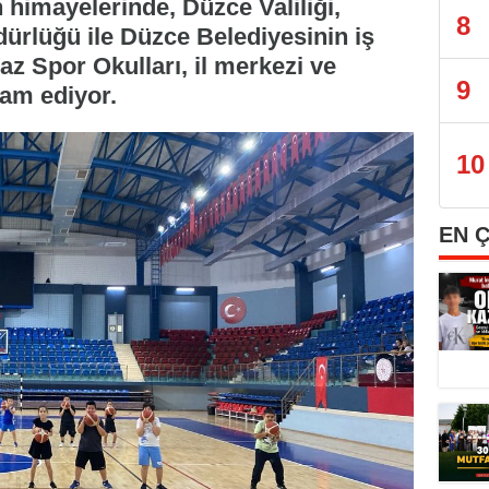
 himayelerinde, Düzce Valiliği,
8
ürlüğü ile Düzce Belediyesinin iş
az Spor Okulları, il merkezi ve
9
vam ediyor.
10
EN 