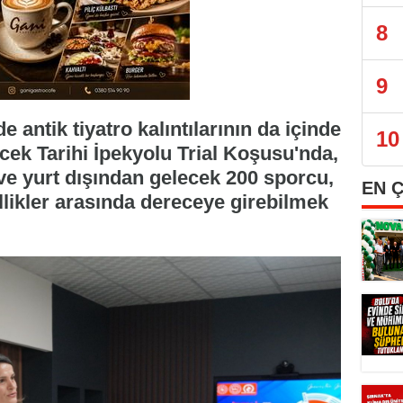
8
9
antik tiyatro kalıntılarının da içinde
10
cek Tarihi İpekyolu Trial Koşusu'nda,
n ve yurt dışından gelecek 200 sporcu,
EN 
ellikler arasında dereceye girebilmek