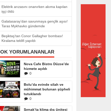
Elektrik arızasını onanırken akıma kapılan
işçi öldü
Galatasaray’dan savunmaya gençlik aşısı!
Taras Mykhavko gündemde
Beşiktaş’tan Conor Gallagher bombası!
Kiralama teklifi yapıldı
ÇOK YORUMLANANLAR
Nova Cafe Bistro Düzce’de
hizmete açıldı
0
Bolu’da evinde silah ve
mühimmat bulunan şüpheli
tutuklandı
0
Şırnak’ta klima dış ünitesi