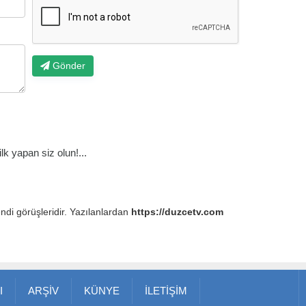
Gönder
k yapan siz olun!...
endi görüşleridir. Yazılanlardan
https://duzcetv.com
I
ARŞİV
KÜNYE
İLETİŞİM