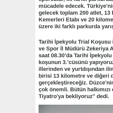
mücadele edecek. Türkiye'nin
gelecek toplam 200 atlet, 1
Kemerleri Etabı ve 20 kilome
üzere iki farklı parkurda yar
Tarihi İpekyolu Trial Koşusu i
ve Spor İl Müdürü Zekeriya 
saat 08.30’da Tarihi İpekyol
koşunun 3.’cüsünü yapıyoruz
illerinden ve yurtdışından i
birisi 13 kilometre ve diğeri
gerçekleştireceğiz. Düzce'ni
çok önemli. Bütün halkımızı
Tiyatro'ya bekliyoruz" dedi.