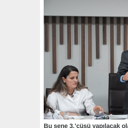
Bu sene 3.’cüsü yapılacak ol