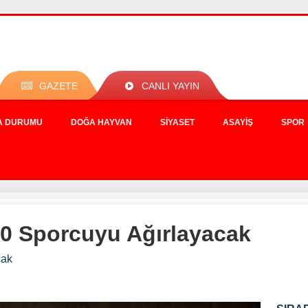
GAZETE
CANLI YAYIN
A DURUMU
DOĞA HAYVAN
SIYASET
ASAYIŞ
SPOR
200 Sporcuyu Ağırlayacak
cak