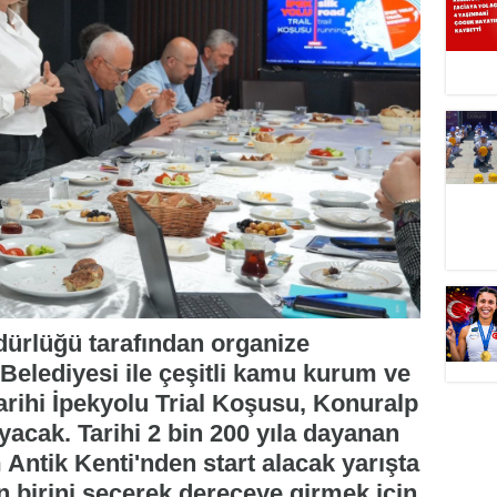
dürlüğü tarafından organize
 Belediyesi ile çeşitli kamu kurum ve
Tarihi İpekyolu Trial Koşusu, Konuralp
yacak. Tarihi 2 bin 200 yıla dayanan
ntik Kenti'nden start alacak yarışta
an birini seçerek dereceye girmek için