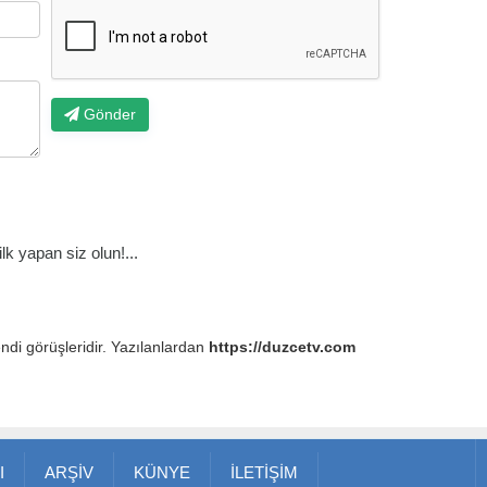
Gönder
k yapan siz olun!...
endi görüşleridir. Yazılanlardan
https://duzcetv.com
I
ARŞİV
KÜNYE
İLETİŞİM