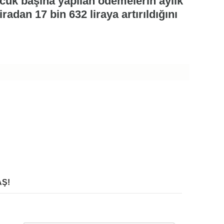
cuk başına yapılan ödemelerin aylık
radan 17 bin 632 liraya artırıldığını
Ş!