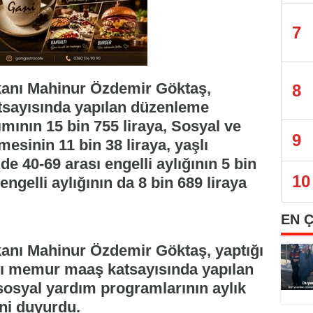
7
kanı Mahinur Özdemir Göktaş,
8
sayısında yapılan düzenleme
ının 15 bin 755 liraya, Sosyal ve
9
sinin 11 bin 38 liraya, yaşlı
zde 40-69 arası engelli aylığının 5 bin
10
engelli aylığının da 8 bin 689 liraya
EN 
kanı Mahinur Özdemir Göktaş, yaptığı
yı memur maaş katsayısında yapılan
osyal yardım programlarının aylık
ini duyurdu.