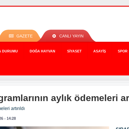
GAZETE
CANLI YAYIN
A DURUMU
DOĞA HAYVAN
SIYASET
ASAYIŞ
SPOR
ramlarının aylık ödemeleri art
eri artırıldı
26 - 14:28