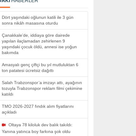
DAKİ
HABERLER
Dört yaşındaki oğlunun katili ile 3 gün
sonra nikâh masasına oturdu
Çanakkale’de, iddiaya göre dairede
yapılan ilaçlamadan zehirlenen 9
yaşındaki çocuk öldü, annesi ise yoğun
bakımda
Amasyalı genç çiftçi bu yıl mutluluktan 6
ton patatesi ücretsiz dağıttı
Salah Trabzonspor’a imzayı attı, ayağının
tozuyla Trabzonspor reklam filmi çekimine
katıldı
TMO 2026-2027 fındık alım fiyatlarını
açıkladı
Oltaya 78 kiloluk dev balık takıldı:
Yanına yatınca boy farkına şok oldu