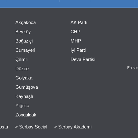
Akçakoca
AK Parti
Beyköy
CHP
Boğaziçi
MHP
Cumayeri
İyi Parti
Çilimli
Deva Partisi
En son
Düzce
Gölyaka
Gümüşova
Kaynaşlı
Yığılca
Zonguldak
ostu
> Serbay Social
> Serbay Akademi