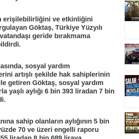
rişilebilirliğini ve etkinliğini
vurgulayan Göktaş, Türkiye Yüzyılı
 vatandaşı geride bırakmama
ildirdi.
asında, sosyal yardım
ini artışlı şekilde hak sahiplerinin
ile getiren Göktaş, sosyal yardım
a yaşlı aylığı 6 bin 393 liradan 7 bin
i.
nına sahip olanların aylığının 5 bin
 yüzde 70 ve üzeri engelli raporu
55 liradan 8 bin 689 liraya