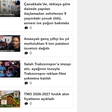
Çanakkale’de, iddiaya göre
dairede yapılan
ilaçlamadan zehirlenen 9
yaşındaki çocuk öldü,
annesi ise yoğun bakımda
0
Amasyalı genç çiftçi bu yıl
mutluluktan 6 ton patatesi
ücretsiz dağıttı
0
Salah Trabzonspor’a imzayı
attı, ayağının tozuyla
Trabzonspor reklam filmi
çekimine katıldı
0
TMO 2026-2027 fındık alım
fiyatlarını açıkladı
0