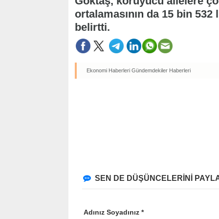
Göktaş, koruyucu ailelere ço
ortalamasının da 15 bin 532 li
belirtti.
Ekonomi Haberleri
Gündemdekiler Haberleri
SEN DE DÜŞÜNCELERİNİ PAYLA
Adınız Soyadınız *