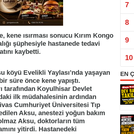
7
8
de, kene ısırması sonucu Kırım Kongo
9
lığı şüphesiyle hastanede tedavi
tını kaybetti.
10
su köyü Evelikli Yaylası’nda yaşayan
EN 
r süre önce kene yapıştı.
ı tarafından Koyulhisar Devlet
adaki ilk müdahalesinin ardından
ivas Cumhuriyet Üniversitesi Tıp
 edilen Aksu, anestezi yoğun bakım
Solmaz Aksu, doktorların tüm
ını yitirdi. Hastanedeki