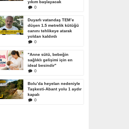
yıkım başlayacak
0
Duyarlı vatandaş TEM’e
düşen 1.5 metrelik kütüğü
canını tehlikeye atarak
yoldan kaldırdı
0
"Anne sütü, bebeğin
sağlıklı gelişimi için en
ideal besindir"
0
Bolu’da heyelan nedeniyle
Taşkesti-Abant yolu 1 aydır
kapalı
0