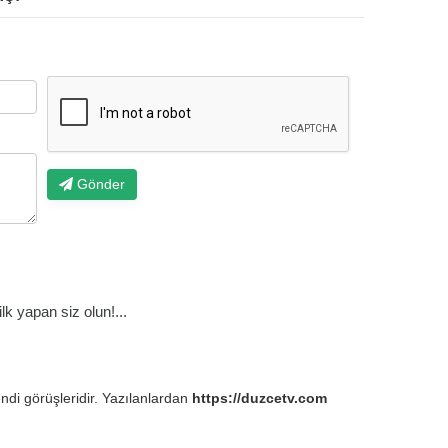
Gönder
k yapan siz olun!...
endi görüşleridir. Yazılanlardan
https://duzcetv.com