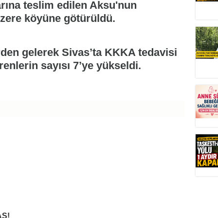
arına teslim edilen Aksu'nun
üzere köyüne götürüldü.
erden gelerek Sivas’ta KKKA tedavisi
enlerin sayısı 7’ye yükseldi.
Ş!