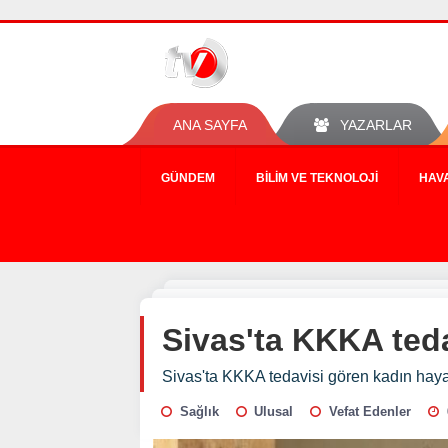
ANA SAYFA
YAZARLAR
GÜNDEM
BILIM VE TEKNOLOJI
HAV
Sivas'ta KKKA teda
Sivas'ta KKKA tedavisi gören kadın hayat
Sağlık
Ulusal
Vefat Edenler