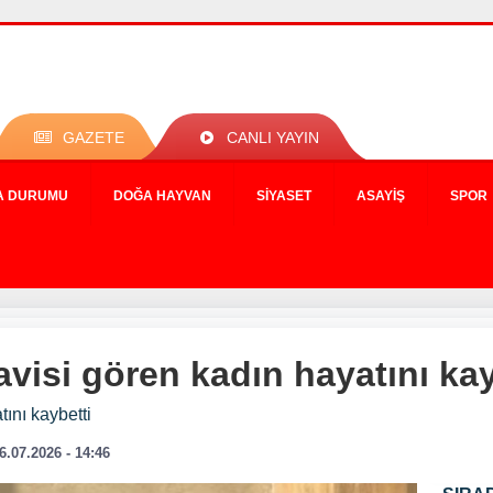
GAZETE
CANLI YAYIN
A DURUMU
DOĞA HAYVAN
SIYASET
ASAYIŞ
SPOR
visi gören kadın hayatını kay
ını kaybetti
6.07.2026 - 14:46