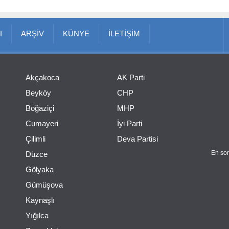
I
ARŞİV
KÜNYE
İLETİŞİM
Akçakoca
AK Parti
Beyköy
CHP
Boğaziçi
MHP
Cumayeri
İyi Parti
Çilimli
Deva Partisi
En son
Düzce
Gölyaka
Gümüşova
Kaynaşlı
Yığılca