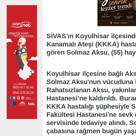
SİVAS'ın Koyulhisar ilçesin
Kanamalı Ateşi (KKKA) hasta
gören Solmaz Aksu, (55) haya
Koyulhisar ilçesine bağlı Ak
Solmaz Aksu'nun vücuduna bi
Rahatsızlanan Aksu, yakınlar
Hastanesi’ne kaldırıldı. Bur
KKKA hastalığı şüphesiyle S
Fakültesi Hastanesi'ne sevk
servisinde tedaviye alındı. 
çabasına rağmen bugün yaşam