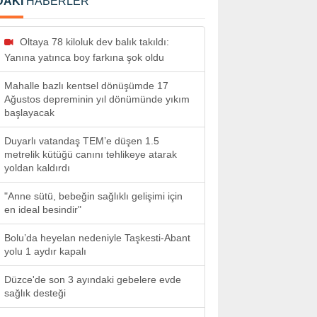
DAKİ
HABERLER
Oltaya 78 kiloluk dev balık takıldı:
Yanına yatınca boy farkına şok oldu
Mahalle bazlı kentsel dönüşümde 17
Ağustos depreminin yıl dönümünde yıkım
başlayacak
Duyarlı vatandaş TEM’e düşen 1.5
metrelik kütüğü canını tehlikeye atarak
yoldan kaldırdı
"Anne sütü, bebeğin sağlıklı gelişimi için
en ideal besindir"
Bolu’da heyelan nedeniyle Taşkesti-Abant
yolu 1 aydır kapalı
Düzce'de son 3 ayındaki gebelere evde
sağlık desteği