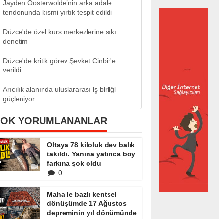
Jayden Oosterwolde’nin arka adale
tendonunda kısmi yırtık tespit edildi
Düzce'de özel kurs merkezlerine sıkı
denetim
Düzce'de kritik görev Şevket Cinbir'e
verildi
Arıcılık alanında uluslararası iş birliği
güçleniyor
ÇOK YORUMLANANLAR
Oltaya 78 kiloluk dev balık
takıldı: Yanına yatınca boy
farkına şok oldu
0
Mahalle bazlı kentsel
dönüşümde 17 Ağustos
depreminin yıl dönümünde