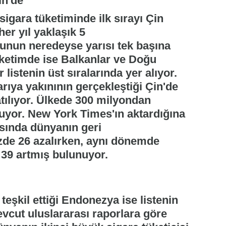
in'de
igara tüketiminde ilk sırayı Çin
er yıl yaklaşık 5
 bunun neredeyse yarısı tek başına
tüketimde ise Balkanlar ve Doğu
 listenin üst sıralarında yer alıyor.
rıya yakınının gerçekleştiği Çin'de
atılıyor. Ülkede 300 milyondan
unuyor. New York Times'ın aktardığına
rasında dünyanın geri
zde 26 azalırken, aynı dönemde
 39 artmış bulunuyor.
teşkil ettiği Endonezya ise listenin
Mevcut uluslararası raporlara göre