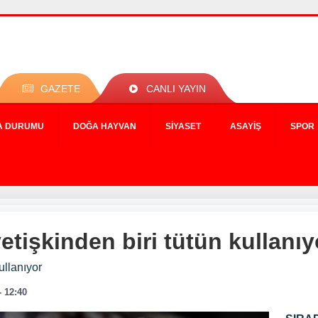
GAZETE
CANLI YAYIN
A DURUMU
DOĞA HAYVAN
SIYASET
ASAYIŞ
SPOR
tişkinden biri tütün kullanıy
ullanıyor
- 12:40