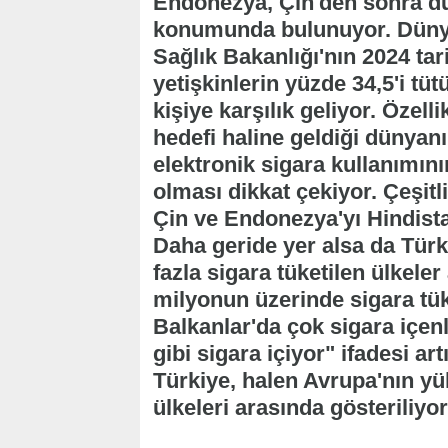
Endonezya, Çin'den sonra dün
konumunda bulunuyor. Düny
Sağlık Bakanlığı'nın 2024 tar
yetişkinlerin yüzde 34,5'i tü
kişiye karşılık geliyor. Özell
hedefi haline geldiği dünyan
elektronik sigara kullanımını
olması dikkat çekiyor. Çeşitli
Çin ve Endonezya'yı Hindist
Daha geride yer alsa da Tür
fazla sigara tüketilen ülkeler
milyonun üzerinde sigara tük
Balkanlar'da çok sigara içenl
gibi sigara içiyor" ifadesi art
Türkiye, halen Avrupa'nın yü
ülkeleri arasında gösteriliyor