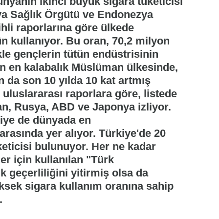
yanın ikinci büyük sigara tüketicisi
a Sağlık Örgütü ve Endonezya
ihli raporlarına göre ülkede
tün kullanıyor. Bu oran, 70,2 milyon
ikle gençlerin tütün endüstrisinin
ın en kalabalık Müslüman ülkesinde,
n da son 10 yılda 10 kat artmış
 uluslararası raporlara göre, listede
an, Rusya, ABD ve Japonya izliyor.
kiye de dünyada en
 arasında yer alıyor. Türkiye'de 20
eticisi bulunuyor. Her ne kadar
er için kullanılan "Türk
ık geçerliliğini yitirmiş olsa da
ksek sigara kullanım oranına sahip
.