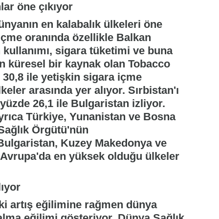
lar öne çıkıyor
nyanın en kalabalık ülkeleri öne
içme oranında özellikle Balkan
n kullanımı, sigara tüketimi ve buna
nan küresel bir kaynak olan Tobacco
 30,8 ile yetişkin sigara içme
eler arasında yer alıyor. Sırbistan'ı
üzde 26,1 ile Bulgaristan izliyor.
ayrıca Türkiye, Yunanistan ve Bosna
 Sağlık Örgütü'nün
 Bulgaristan, Kuzey Makedonya ve
n Avrupa'da en yüksek olduğu ülkeler
ıyor
ki artış eğilimine rağmen dünya
alma eğilimi gösteriyor. Dünya Sağlık