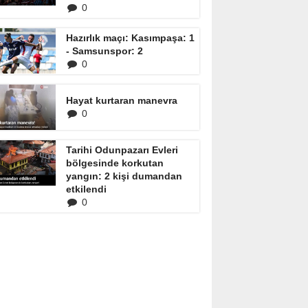
0
Hazırlık maçı: Kasımpaşa: 1
- Samsunspor: 2
0
Hayat kurtaran manevra
0
Tarihi Odunpazarı Evleri
bölgesinde korkutan
yangın: 2 kişi dumandan
etkilendi
0