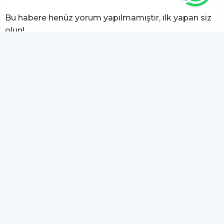
Bu habere henüz yorum yapılmamıştır, ilk yapan siz
olun!...
Bu sayfa da yer alan okur yorumları kişilerin kendi
görüşleridir. Yazılanlardan
https://m.duzcetv.com
sorumlu
tutulamaz.
YUKARI ÇIK
Bu sitede yayınlanan içeriklerden
Serbay Interactive
sorumlu değildir.
Dijital Reklam Ajansı
Serbay Interactive
Emlak8
Düzce Radyo TV A.Ş. - Tüm hakları saklıdır.
Copyright © 2021