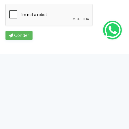
Gönder
Bu habere henüz yorum yapılmamıştır, ilk yapan siz
olun!...
Bu sayfa da yer alan okur yorumları kişilerin kendi
görüşleridir. Yazılanlardan
https://m.duzcetv.com
sorumlu
tutulamaz.
YUKARI ÇIK