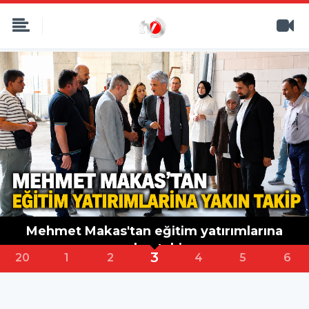
Reklam
4
1
2
3
5
6
7