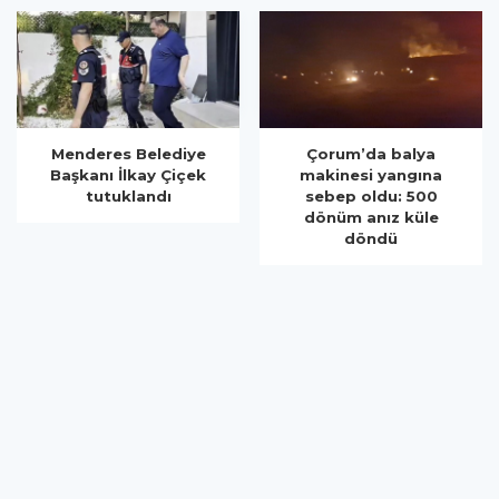
Çorum’da balya
Rojin Kabaiş, Hiranur
makinesi yangına
Nilgün Aygar ve Kıvanç
sebep oldu: 500
Uman’ın ailelerini
dönüm anız küle
hedef alam siber
döndü
zorbalara operasyon