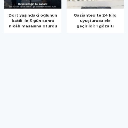
Gaziantep’te 24 kilo
Komşusunu öldürüp
uyuşturucu ele
evini ve aracını ateşe
geçirildi: 1 gözaltı
verdi