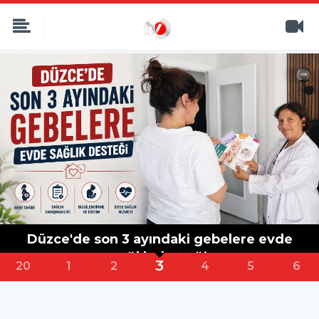
Reklam
4
1
2
3
5
6
7