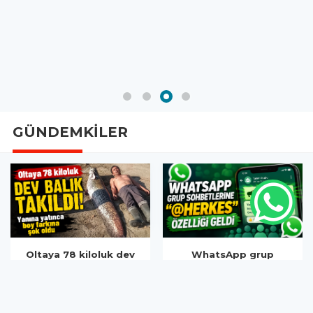
GÜNDEMKİLER
WhatsApp grup
AB'de yapay zekâ
sohbetlerine
içeriklerinde yeni
"@herkes" özelliği
dönem: Etiketleme
geldi
zorunlu hale geldi