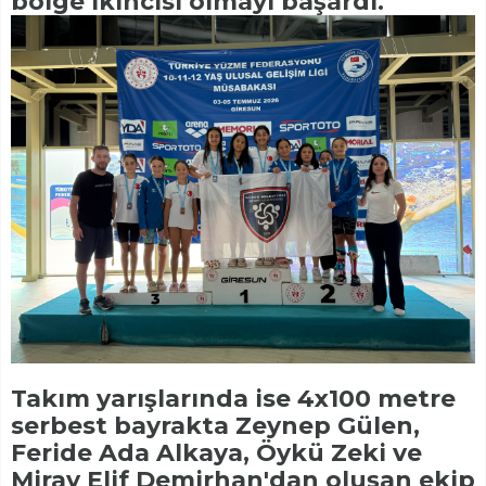
bölge ikincisi olmayı başardı.
Takım yarışlarında ise 4x100 metre
serbest bayrakta Zeynep Gülen,
Feride Ada Alkaya, Öykü Zeki ve
Miray Elif Demirhan'dan oluşan ekip