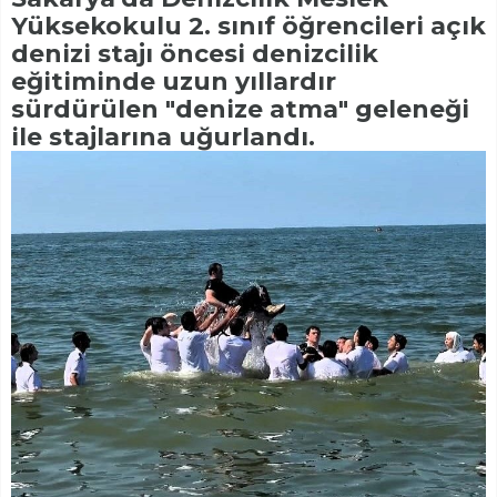
Yüksekokulu 2. sınıf öğrencileri açık
denizi stajı öncesi denizcilik
eğitiminde uzun yıllardır
sürdürülen "denize atma" geleneği
ile stajlarına uğurlandı.