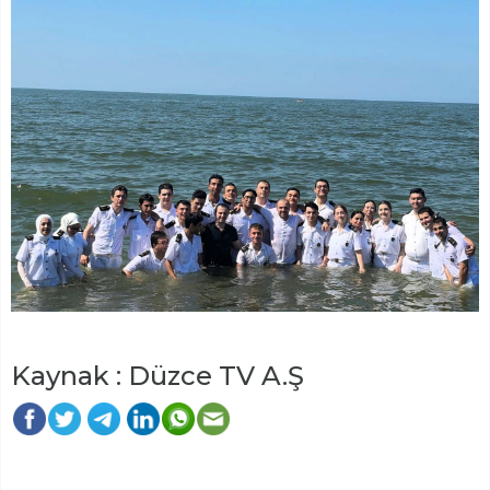
Kaynak : Düzce TV A.Ş